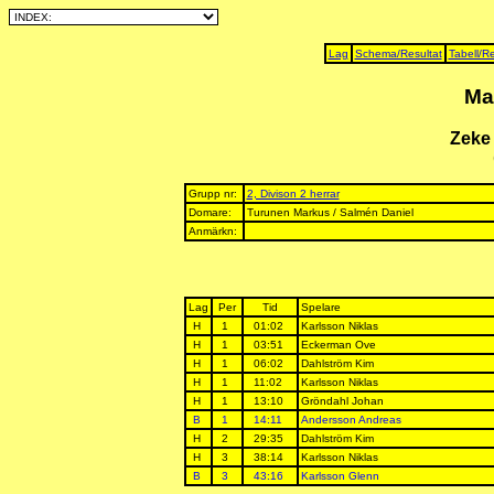
Lag
Schema/Resultat
Tabell/Re
Ma
Zeke 
Grupp nr:
2, Divison 2 herrar
Domare:
Turunen Markus / Salmén Daniel
Anmärkn:
Lag
Per
Tid
Spelare
H
1
01:02
Karlsson Niklas
H
1
03:51
Eckerman Ove
H
1
06:02
Dahlström Kim
H
1
11:02
Karlsson Niklas
H
1
13:10
Gröndahl Johan
B
1
14:11
Andersson Andreas
H
2
29:35
Dahlström Kim
H
3
38:14
Karlsson Niklas
B
3
43:16
Karlsson Glenn