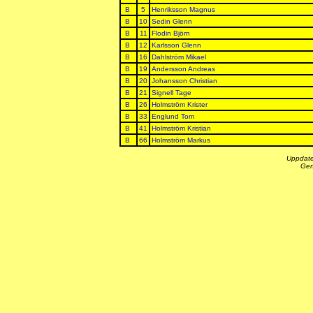
B
5
Henriksson Magnus
B
10
Sedin Glenn
B
11
Flodin Björn
B
12
Karlsson Glenn
B
16
Dahlström Mikael
B
19
Andersson Andreas
B
20
Johansson Christian
B
21
Signell Tage
B
26
Holmström Krister
B
33
Englund Tom
B
41
Holmström Kristian
B
66
Holmström Markus
Uppdate
Gen