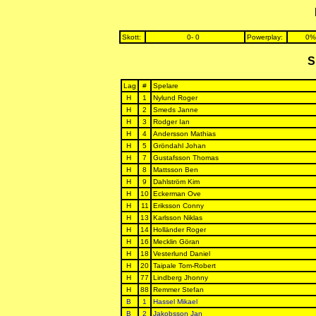
Skott:
0- 0
Powerplay:
0%
S
Lag
#
Spelare
H
1
Nylund Roger
H
2
Smeds Janne
H
3
Rodger Ian
H
4
Andersson Mathias
H
5
Gröndahl Johan
H
7
Gustafsson Thomas
H
8
Mattsson Ben
H
9
Dahlström Kim
H
10
Eckerman Ove
H
11
Eriksson Conny
H
13
Karlsson Niklas
H
14
Holländer Roger
H
16
Mecklin Göran
H
18
Vesterlund Daniel
H
20
Taipale Tom-Robert
H
77
Lindberg Jhonny
H
88
Remmer Stefan
B
1
Hassel Mikael
B
2
Jakobsson Jan