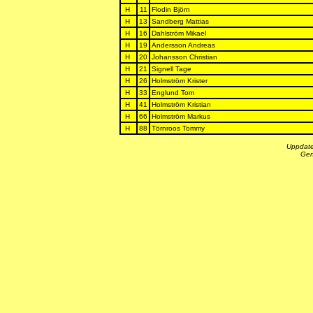
H
11
Flodin Björn
H
13
Sandberg Mattias
H
16
Dahlström Mikael
H
19
Andersson Andreas
H
20
Johansson Christian
H
21
Signell Tage
H
26
Holmström Krister
H
33
Englund Tom
H
41
Holmström Kristian
H
66
Holmström Markus
H
88
Törnroos Tommy
Uppdate
Gen