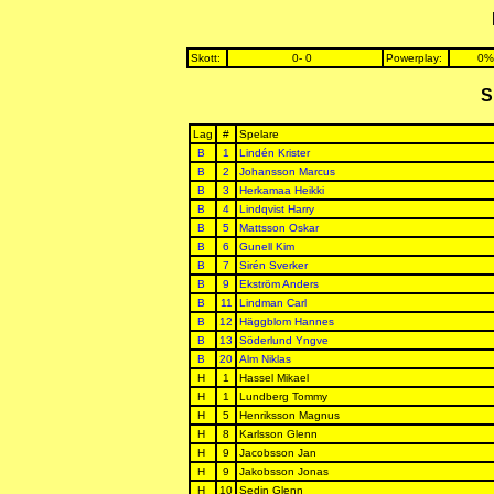
Skott:
0- 0
Powerplay:
0%
S
Lag
#
Spelare
B
1
Lindén Krister
B
2
Johansson Marcus
B
3
Herkamaa Heikki
B
4
Lindqvist Harry
B
5
Mattsson Oskar
B
6
Gunell Kim
B
7
Sirén Sverker
B
9
Ekström Anders
B
11
Lindman Carl
B
12
Häggblom Hannes
B
13
Söderlund Yngve
B
20
Alm Niklas
H
1
Hassel Mikael
H
1
Lundberg Tommy
H
5
Henriksson Magnus
H
8
Karlsson Glenn
H
9
Jacobsson Jan
H
9
Jakobsson Jonas
H
10
Sedin Glenn