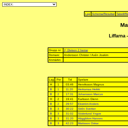
Lag
Schema/Resultat
Tabell/Re
Ma
Liffarna 
Grupp nr:
2, Divison 2 herrar
Domare:
Andersson Christer / Axén Joakim
Anmärkn:
Lag
Per
Tid
Spelare
H
1
03:46
Henriksson Magnus
B
1
11:20
Herkamaa Heikki
B
2
17:31
Johansson Marcus
H
2
19:41
Karlsson Glenn
B
2
29:57
Ekström Anders
B
3
30:22
Sirén Sverker
B
3
31:02
Söderlund Yngve
B
3
31:20
Häggblom Hannes
B
3
42:23
Mattsson Oskar