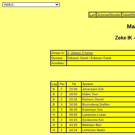
Lag
Schema/Resultat
Tabell/Re
Ma
Zeke IK 
Grupp nr:
2, Divison 2 herrar
Domare:
Eriksson David / Eriksson Patrik
Anmärkn:
Lag
Per
Tid
Spelare
B
2
15:46
Johansson Erik
B
2
18:50
Gråhn Tom
B
2
20:32
Erickson Daniel
B
3
34:58
Brunnsberg Staffan
H
3
36:30
Eckerman Ove
H
3
39:45
Lassenius Lukas
B
3
43:20
Syväluoma Kim
H
3
43:45
Mattsson Ben
H
3
44:24
Lehtonen Marko