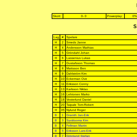
Skott:
0- 0
Powerplay:
0%
S
Lag
#
Spelare
H
2
Smeds Janne
H
4
Andersson Mathias
H
5
Gröndahl Johan
H
6
Lassenius Lukas
H
7
Gustafsson Thomas
H
8
Mattsson Ben
H
9
Dahlström Kim
H
10
Eckerman Ove
H
11
Eriksson Conny
H
13
Karlsson Niklas
H
16
Lehtonen Marko
H
18
Vesterlund Daniel
H
20
Taipale Tom-Robert
H
35
Nylund Roger
B
1
Granith Jan-Erik
B
3
Syväluoma Kim
B
4
Fellman Martin
B
5
Eriksson Lars-Erik
B
7
Grönlund Stefan