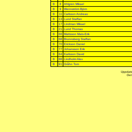
B
8
Ahlgren Mikael
B
9
Wennström Björn
B
11
Carlsson Andreas
B
13
Lund Staffan
B
17
Lindman Mikael
B
21
Lund Thomas
B
66
Mattsson Mats-Erik
B
68
Brunnsberg Staffan
B
70
Erickson Daniel
B
77
Johansson Erik
B
84
Karlsson David
B
88
Lindholm Alex
B
91
Gråhn Tom
Uppdate
Gen