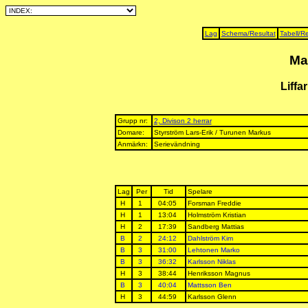
Lag
Schema/Resultat
Tabell/Re
Ma
Liffa
Grupp nr:
2, Divison 2 herrar
Domare:
Styrström Lars-Erik / Turunen Markus
Anmärkn:
Serievändning
Lag
Per
Tid
Spelare
H
1
04:05
Forsman Freddie
H
1
13:04
Holmström Kristian
H
2
17:39
Sandberg Mattias
B
2
24:12
Dahlström Kim
B
3
31:00
Lehtonen Marko
B
3
36:32
Karlsson Niklas
H
3
38:44
Henriksson Magnus
B
3
40:04
Mattsson Ben
H
3
44:59
Karlsson Glenn