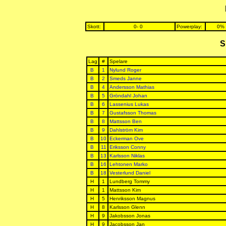
Skott:
0- 0
Powerplay:
0% 
S
Lag
#
Spelare
B
1
Nylund Roger
B
2
Smeds Janne
B
4
Andersson Mathias
B
5
Gröndahl Johan
B
6
Lassenius Lukas
B
7
Gustafsson Thomas
B
8
Mattsson Ben
B
9
Dahlström Kim
B
10
Eckerman Ove
B
11
Eriksson Conny
B
13
Karlsson Niklas
B
16
Lehtonen Marko
B
18
Vesterlund Daniel
H
1
Lundberg Tommy
H
1
Mattsson Kim
H
5
Henriksson Magnus
H
8
Karlsson Glenn
H
9
Jakobsson Jonas
H
9
Jacobsson Jan