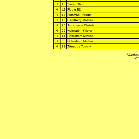
H
10
Sedin Glenn
H
11
Flodin Björn
H
13
Forsman Freddie
H
16
Sandberg Mattias
H
20
Johansson Christian
H
26
Holmström Krister
H
41
Holmström Kristian
H
66
Holmström Markus
H
88
Törnroos Tommy
Uppdate
Gen