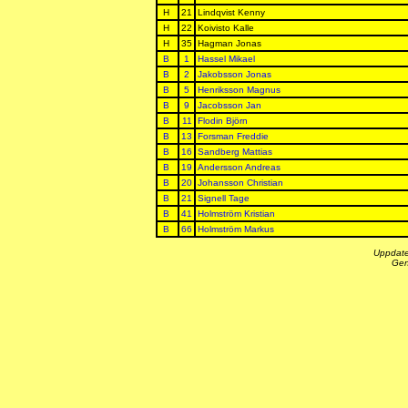
H
21
Lindqvist Kenny
H
22
Koivisto Kalle
H
35
Hagman Jonas
B
1
Hassel Mikael
B
2
Jakobsson Jonas
B
5
Henriksson Magnus
B
9
Jacobsson Jan
B
11
Flodin Björn
B
13
Forsman Freddie
B
16
Sandberg Mattias
B
19
Andersson Andreas
B
20
Johansson Christian
B
21
Signell Tage
B
41
Holmström Kristian
B
66
Holmström Markus
Uppdate
Gen