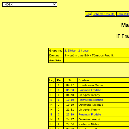
Lag
Schema/Resultat
Tabell/Re
Ma
IF Fr
Grupp nr:
2, Divison 2 herrar
Domare:
Styrström Lars-Erik / Törnroos Fredrik
Anmärkn:
Lag
Per
Tid
Spelare
H
1
04:17
Bondesson Martin
B
1
05:53
Forsman Freddie
H
1
06:58
Lindqvist Kenny
B
1
10:40
Holmström Kristian
H
2
19:19
Österlund Magnus
H
2
21:31
Lindqvist Kenny
B
2
23:39
Forsman Freddie
H
2
24:17
Österlund André
H
2
24:54
Karlsson Niklas