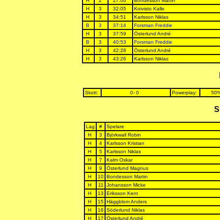
H
2
27:00
Bondesson Martin
H
3
32:05
Koivisto Kalle
H
3
34:51
Karlsson Niklas
B
3
37:14
Forsman Freddie
H
3
37:59
Österlund André
B
3
40:53
Forsman Freddie
H
3
42:28
Österlund André
H
3
43:26
Karlsson Niklas
Skott:
0- 0
Powerplay:
50%
S
Lag
#
Spelare
H
3
Björkwall Robin
H
4
Karlsson Kristian
H
5
Karlsson Niklas
H
7
Kalm Oskar
H
9
Österlund Magnus
H
10
Bondesson Martin
H
11
Johansson Micke
H
13
Eriksson Kent
H
15
Häggblom Anders
H
16
Söderlund Niklas
H
17
Österlund André