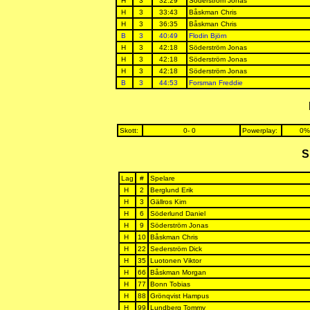
H
3
32:29
Söderström Jonas
H
3
33:43
Båskman Chris
H
3
36:35
Båskman Chris
B
3
40:49
Flodin Björn
H
3
42:18
Söderström Jonas
H
3
42:18
Söderström Jonas
H
3
42:18
Söderström Jonas
B
3
44:53
Forsman Freddie
Skott:
0- 0
Powerplay:
0%
S
Lag
#
Spelare
H
2
Berglund Erik
H
3
Gällros Kim
H
6
Söderlund Daniel
H
9
Söderström Jonas
H
10
Båskman Chris
H
22
Sederström Dick
H
35
Luotonen Viktor
H
66
Båskman Morgan
H
77
Bonn Tobias
H
88
Grönqvist Hampus
H
99
Lundberg Tommy