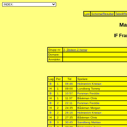
Lag
Schema/Resultat
Tabell/Re
Ma
IF Fra
Grupp nr:
2, Divison 2 herrar
Domare:
Anmärkn:
Lag
Per
Tid
Spelare
B
1
06:46
Holmström Kristian
H
1
09:00
Lundberg Tommy
B
1
10:57
Forsman Freddie
H
1
11:37
Båskman Chris
B
2
22:11
Forsman Freddie
H
2
24:35
Båskman Morgan
B
2
26:16
Holmström Kristian
H
2
27:35
Båskman Chris
B
3
30:45
Sandberg Mattias