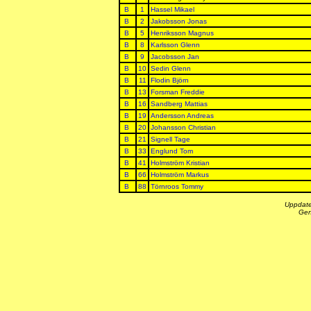
B
1
Hassel Mikael
B
2
Jakobsson Jonas
B
5
Henriksson Magnus
B
8
Karlsson Glenn
B
9
Jacobsson Jan
B
10
Sedin Glenn
B
11
Flodin Björn
B
13
Forsman Freddie
B
16
Sandberg Mattias
B
19
Andersson Andreas
B
20
Johansson Christian
B
21
Signell Tage
B
33
Englund Tom
B
41
Holmström Kristian
B
66
Holmström Markus
B
88
Törnroos Tommy
Uppdate
Gen