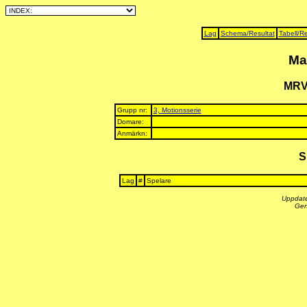
Lag
Schema/Resultat
Tabell/Re
Ma
MRV
Grupp nr:
3, Motionsserie
Domare:
Anmärkn:
S
Lag
#
Spelare
Uppdate
Gen