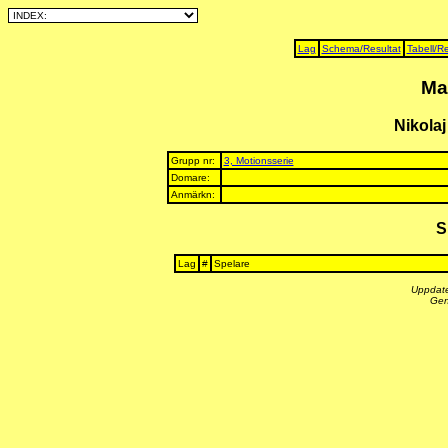
Lag
Schema/Resultat
Tabell/Re
Ma
Nikolaj
Grupp nr:
3, Motionsserie
Domare:
Anmärkn:
S
Lag
#
Spelare
Uppdate
Gen