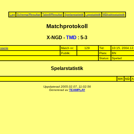
Lag
Schema/Resultat
Tabell/Resultat
Spelarstatistik
Lagstatistik
Målvaktsstatistik
Matchprotokoll
X-NGD -
TMD
: 5-3
sserie
Match nr:
129
Tid:
10:15, 2004.12
Publik:
Plats:
BN
Status:
Spelad
Spelarstatistik
M/K
Mål
A
Uppdaterad 2005.02.07, 11:02:56
Genererad av
TEAMPLAY