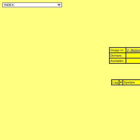
Grupp nr:
3, Motion
Domare:
Anmärkn:
Lag
#
Spelare