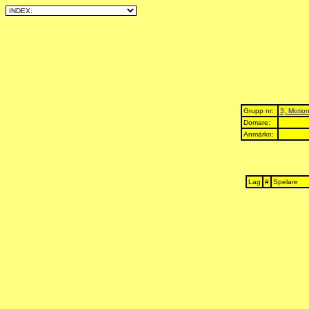
Grupp nr:
3, Motion
Domare:
Anmärkn:
Lag
#
Spelare