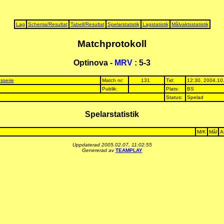
Lag
Schema/Resultat
Tabell/Resultat
Spelarstatistik
Lagstatistik
Målvaktsstatistik
Matchprotokoll
Optinova -
MRV
: 5-3
sserie
Match nr:
131
Tid:
12:30, 2004.10
Publik:
Plats:
BS
Status:
Spelad
Spelarstatistik
M/K
Mål
A
Uppdaterad 2005.02.07, 11:02:55
Genererad av
TEAMPLAY