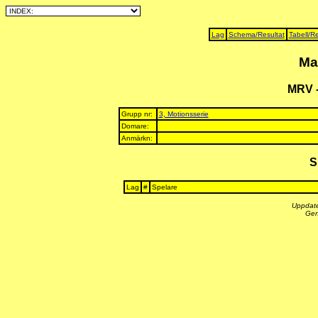
Lag
Schema/Resultat
Tabell/Re
Ma
MRV 
Grupp nr:
3, Motionsserie
Domare:
Anmärkn:
S
Lag
#
Spelare
Uppdate
Gen