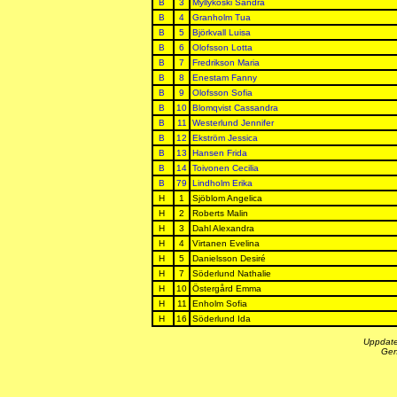
B
3
Myllykoski Sandra
B
4
Granholm Tua
B
5
Björkvall Luisa
B
6
Olofsson Lotta
B
7
Fredrikson Maria
B
8
Enestam Fanny
B
9
Olofsson Sofia
B
10
Blomqvist Cassandra
B
11
Westerlund Jennifer
B
12
Ekström Jessica
B
13
Hansen Frida
B
14
Toivonen Cecilia
B
79
Lindholm Erika
H
1
Sjöblom Angelica
H
2
Roberts Malin
H
3
Dahl Alexandra
H
4
Virtanen Evelina
H
5
Danielsson Desiré
H
7
Söderlund Nathalie
H
10
Östergård Emma
H
11
Enholm Sofia
H
16
Söderlund Ida
Uppdate
Gen