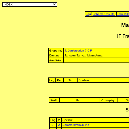
Lag
Schema/Resultat
Tabell/Re
Ma
IF Fr
Grupp nr:
4, Juniorserien 7-9 F
Domare:
Jansson Tanya / Mann Anna
Anmärkn:
Lag
Per
Tid
Spelare
Skott:
0- 0
Powerplay:
0%
S
Lag
#
Spelare
B
2
Sommarström Julina