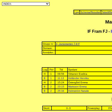
Lag
Schema/Resultat
Tabell/Re
Ma
IF Fram FJ -
Grupp nr:
4, Juniorserien 7-9 F
Domare:
Anmärkn:
Lag
Per
Tid
Spelare
H
1
09:56
Virtanen Evelina
B
1
11:13
Holländer Henrika
H
2
15:24
Östergård Emma
B
2
23:15
Mattsson Emma
B
2
25:34
Holmström Natalie
Skott:
0- 0
Powerplay:
0%