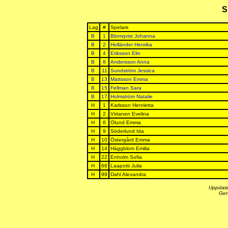
S
Lag
#
Spelare
B
1
Blomqvist Johanna
B
2
Holländer Henrika
B
4
Eriksson Elin
B
8
Andersson Anna
B
11
Sundström Jessica
B
13
Mattsson Emma
B
15
Fellman Sara
B
17
Holmström Natalie
H
1
Karlsson Henrietta
H
2
Virtanen Evelina
H
6
Ölund Emma
H
9
Söderlund Ida
H
10
Östergård Emma
H
14
Häggblom Emilia
H
22
Enholm Sofia
H
66
Laapotti Julia
H
99
Dahl Alexandra
Uppdate
Gen