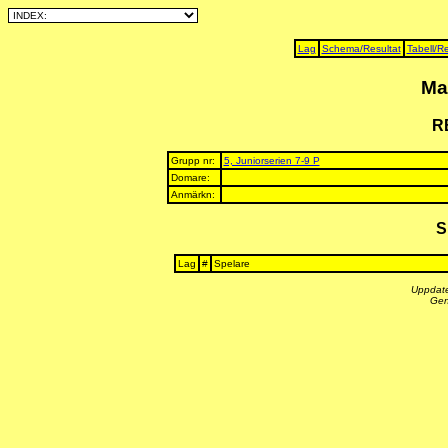
Lag
Schema/Resultat
Tabell/Re
Ma
R
Grupp nr:
5, Juniorserien 7-9 P
Domare:
Anmärkn:
S
Lag
#
Spelare
Uppdate
Gen