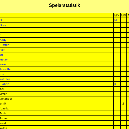
Spelarstatistik
M/K
Mål
lf
M
iktor
an
x
reddy
 Petter
Alex
ton
Gustav
Lukas
ristoffer
cus
istoffer
 Johan
K
ael
 Simon
Alexander
enrik
2
ebastian
artin
Jonas
onard
Niklas