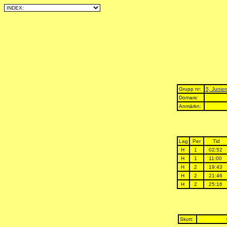
Grupp nr:
5, Junior
Domare:
Anmärkn:
Lag
Per
Tid
H
1
02:52
H
1
11:00
H
2
19:43
H
2
21:46
H
2
25:16
Skott: