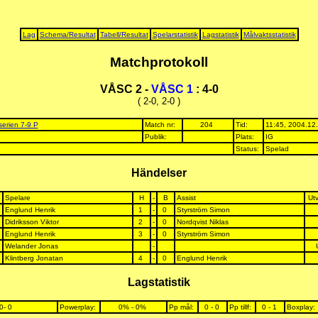
Lag
Schema/Resultat
Tabell/Resultat
Spelarstatistik
Lagstatistik
Målvaktsstatistik
Matchprotokoll
VÅSC 2 -
VÅSC 1
: 4-0
( 2-0, 2-0 )
serien 7-9 P
Match nr:
204
Tid:
11:45, 2004.12
Publik:
Plats:
IG
Status:
Spelad
Händelser
Spelare
H
-
B
Assist
Utv
Englund Henrik
1
-
0
Styrström Simon
Didriksson Viktor
2
-
0
Nordqvist Niklas
Englund Henrik
3
-
0
Styrström Simon
Welander Jonas
-
Klintberg Jonatan
4
-
0
Englund Henrik
Lagstatistik
0- 0
Powerplay:
0% - 0%
Pp mål:
0 - 0
Pp tillf:
0 - 1
Boxplay: