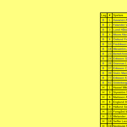
Lag
#
Spelare
B
1
Aavanen A
B
2
Falander V
B
3
Lund Håk
B
4
Moore Ale
B
8
Östlund F
B
10
Fredrikson
B
18
Wesström 
B
23
Bertell An
B
24
Eriksson 
B
26
Grannas 
B
37
Eriksson Ch
B
39
Sivén Mar
B
77
Eriksson Kr
B
82
Söderberg
H
1
Hassel Mik
H
3
Styrström
H
6
Mattsson 
H
8
Englund H
H
9
Hällund S
H
10
Forsgård M
H
13
Welander 
H
18
Seffer Le
H
19
Nordqvist 