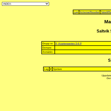
Lag
Schema/Resultat
Tabell/Re
Ma
Saltvik 
Grupp nr:
6, Kvartersserien 5-6 P
Domare:
Anmärkn:
S
Lag
#
Spelare
Uppdate
Gen