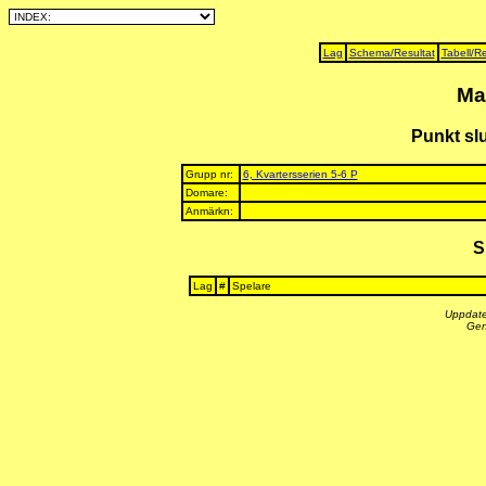
Lag
Schema/Resultat
Tabell/Re
Ma
Punkt slu
Grupp nr:
6, Kvartersserien 5-6 P
Domare:
Anmärkn:
S
Lag
#
Spelare
Uppdate
Gen