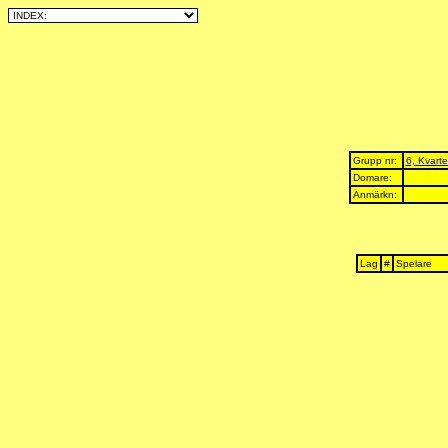
Grupp nr:
6, Kvarte
Domare:
Anmärkn:
Lag
#
Spelare