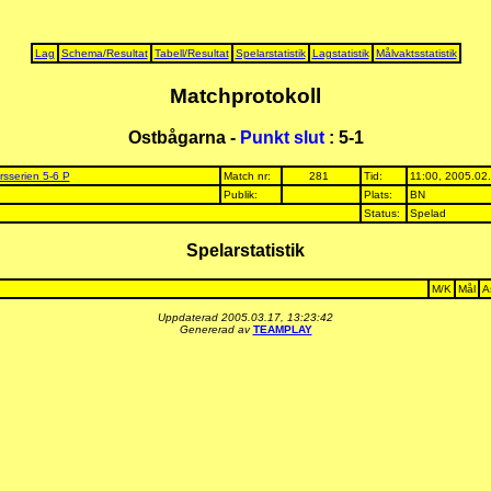
Lag
Schema/Resultat
Tabell/Resultat
Spelarstatistik
Lagstatistik
Målvaktsstatistik
Matchprotokoll
Ostbågarna -
Punkt slut
: 5-1
rsserien 5-6 P
Match nr:
281
Tid:
11:00, 2005.02
Publik:
Plats:
BN
Status:
Spelad
Spelarstatistik
M/K
Mål
A
Uppdaterad 2005.03.17, 13:23:42
Genererad av
TEAMPLAY