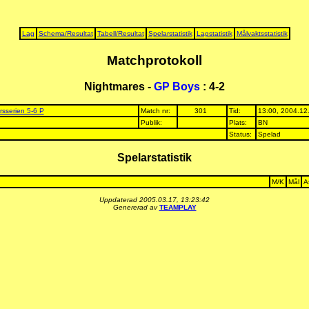
Lag
Schema/Resultat
Tabell/Resultat
Spelarstatistik
Lagstatistik
Målvaktsstatistik
Matchprotokoll
Nightmares -
GP Boys
: 4-2
rsserien 5-6 P
Match nr:
301
Tid:
13:00, 2004.12
Publik:
Plats:
BN
Status:
Spelad
Spelarstatistik
M/K
Mål
A
Uppdaterad 2005.03.17, 13:23:42
Genererad av
TEAMPLAY