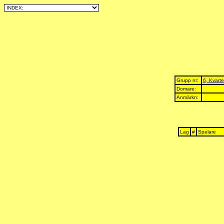
Grupp nr:
6, Kvarte
Domare:
Anmärkn:
Lag
#
Spelare