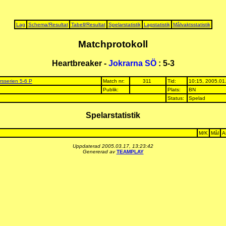
Lag
Schema/Resultat
Tabell/Resultat
Spelarstatistik
Lagstatistik
Målvaktsstatistik
Matchprotokoll
Heartbreaker -
Jokrarna SÖ
: 5-3
rsserien 5-6 P
Match nr:
311
Tid:
10:15, 2005.01
Publik:
Plats:
BN
Status:
Spelad
Spelarstatistik
M/K
Mål
A
Uppdaterad 2005.03.17, 13:23:42
Genererad av
TEAMPLAY