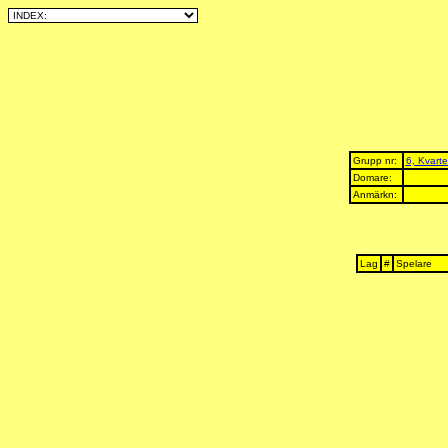
Grupp nr:
6, Kvarte
Domare:
Anmärkn:
Lag
#
Spelare