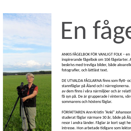
En fåge
ANKIS FÅGELBOK FÖR VANLIGT FOLK – en 
inspirerande fågelbok om 106 fågelarter. 
beskrivs med trevliga bilder, både akvarell
fotografier, och lättläst text.
DE UTVALDA FÅGLARNA finns som flytt- o
stannfåglar på Åland och i närregionerna. 
av dem finns i våra närmiljöer och är relati
få syn på. De är grupperade i vinterns, vår
sommarens och höstens fåglar.
FÖRFATTAREN Ann-Kristin ”Anki” Johansso
studerat fåglar närmare 30 år, både på Ål
resor i andra länder. Fåglar är kort sagt h
intresse. Hon arbetade tidigare som lektor 