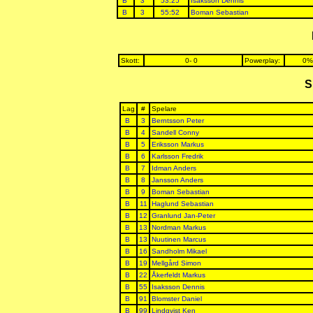
B
3
53:25
Isaksson Dennis
B
3
55:52
Boman Sebastian
Skott:
0- 0
Powerplay:
0%
S
Lag
#
Spelare
B
3
Berntsson Peter
B
4
Sandell Conny
B
5
Eriksson Markus
B
6
Karlsson Fredrik
B
7
Idman Anders
B
8
Jansson Anders
B
9
Boman Sebastian
B
11
Haglund Sebastian
B
12
Granlund Jan-Peter
B
13
Nordman Markus
B
13
Nuutinen Marcus
B
16
Sandholm Mikael
B
19
Mellgård Simon
B
22
Åkerfeldt Markus
B
55
Isaksson Dennis
B
91
Blomster Daniel
B
99
Lindqvist Ken