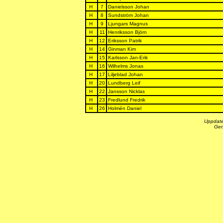
H
7
Danielsson Johan
H
8
Sundström Johan
H
9
Ljungars Magnus
H
11
Henriksson Björn
H
12
Eriksson Patrik
H
14
Ginman Kim
H
15
Karlsson Jan-Erik
H
16
Wilhelms Jonas
H
17
Liljeblad Johan
H
20
Lundberg Leif
H
22
Jansson Nicklas
H
23
Fredlund Fredrik
H
26
Holmén Daniel
Uppdate
Gen