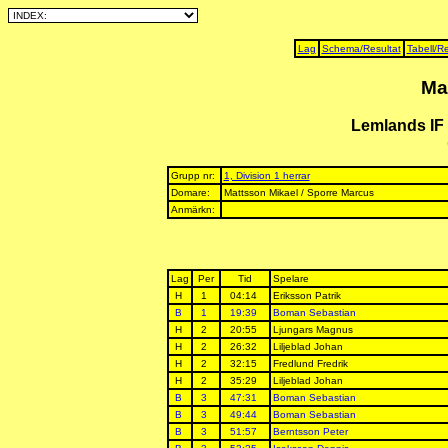
Lag
Schema/Resultat
Tabell/Re
Ma
Lemlands IF
Grupp nr:
1, Division 1 herrar
Domare:
Mattsson Mikael / Sporre Marcus
Anmärkn:
Lag
Per
Tid
Spelare
H
1
04:14
Eriksson Patrik
B
1
19:39
Boman Sebastian
H
2
20:55
Ljungars Magnus
H
2
26:32
Liljeblad Johan
H
2
32:15
Fredlund Fredrik
H
2
35:29
Liljeblad Johan
B
3
47:31
Boman Sebastian
B
3
49:44
Boman Sebastian
B
3
51:57
Berntsson Peter