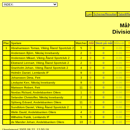
Lag
Schema/Resultat
Tabell/Re
Mål
Divisi
Plac
Spelare
Matcher
-Mål
Skott på mål
Målsnitt
1
Abrahamsson Tomas, Viking Åland Sportclub 2
5
0
0
0.00
***
.
Andersson Björn, Nikolaj Innebandy
2
0
0
0.00
***
.
Andersson Mikael, Viking Åland Sportclub 2
2
0
0
0.00
***
.
Ekstrand Lennart, Viking Åland Sportclub 2
2
0
0
0.00
***
.
Granholm Johan, Viking Åland Sportclub 2
4
0
0
0.00
***
.
Holmén Daniel, Lemlands IF
9
0
0
0.00
***
.
Johansson Dima, Fett
3
0
0
0.00
***
.
Lindqvist Ken, Nikolaj Innebandy
9
0
0
0.00
***
.
Mattsson Robert, Fett
11
0
0
0.00
***
.
Nordas Rickard, Andelsbanken Oilers
1
0
0
0.00
***
.
Selander Christoffer, Nikolaj Innebandy
2
0
0
0.00
***
.
Sjöberg Edvard, Andelsbanken Oilers
11
0
0
0.00
***
.
Sundblom Daniel, Viking Åland Sportclub 2
1
0
0
0.00
***
.
Welin David, Andelsbanken Oilers
4
0
0
0.00
***
.
Wilhelms Patrik, Lemlands IF
5
0
0
0.00
***
.
de Mander Johan, Andelsbanken Oilers
10
0
0
0.00
***
Uppdaterad 2005.09.22, 12:50:19