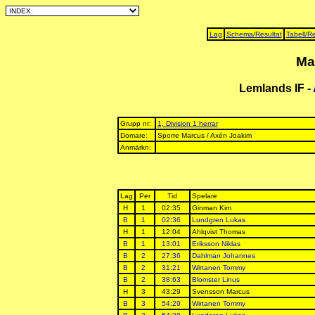
Lag
Schema/Resultat
Tabell/Re
Ma
Lemlands IF -
Grupp nr:
1, Division 1 herrar
Domare:
Sporre Marcus / Axén Joakim
Anmärkn:
Lag
Per
Tid
Spelare
H
1
02:35
Ginman Kim
B
1
02:36
Lundgren Lukas
H
1
12:04
Ahlqvist Thomas
B
1
13:01
Eriksson Niklas
B
2
27:36
Dahlman Johannes
B
2
31:21
Wirtanen Tommy
B
2
38:63
Blomster Linus
H
3
43:29
Svensson Marcus
B
3
54:29
Wirtanen Tommy