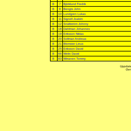
B
7
Björklund Fredrik
B
8
Bengts John
B
10
Lundgren Lukas
B
11
Signell Joakim
B
12
Snällström Johnny
B
18
Dahlman Johannes
B
19
Eriksson Niklas
B
20
Sollman Andreas
B
21
Blomster Linus
B
25
Eriksson David
B
66
Welin David
B
83
Wirtanen Tommy
Uppdate
Gen