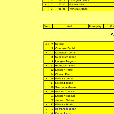
B
3
54:29
Lundgren Lukas
H
3
55:46
Ginman Kim
H
3
58:36
Wilhelms Jonas
Skott:
0- 0
Powerplay:
33%
S
Lag
#
Spelare
H
5
Österman Daniel
H
7
Danielsson Johan
H
8
Sundström Johan
H
9
Ljungars Magnus
H
11
Henriksson Björn
H
12
Eriksson Patrik
H
14
Ginman Kim
H
16
Wilhelms Jonas
H
17
Liljeblad Johan
H
18
Svensson Marcus
H
19
Ahlqvist Thomas
H
21
Eriksson Thomas
H
22
Jansson Nicklas
H
37
Wilhelms Patrik
B
1
de Mander Johan
B
4
Grunér Linus