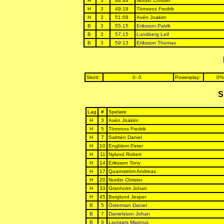
H
3
48:44
Nordin Christer
H
3
49:18
Törnroos Fredrik
H
3
51:09
Axén Joakim
B
3
55:15
Eriksson Patrik
B
3
57:15
Lundberg Leif
B
3
59:13
Eriksson Thomas
Skott:
0- 0
Powerplay:
0%
S
Lag
#
Spelare
H
3
Axén Joakim
H
5
Törnroos Fredrik
H
7
Salmén Daniel
H
10
Engblom Peter
H
11
Nylund Robert
H
14
Eriksson Tony
H
17
Quarnström Andreas
H
20
Nordin Christer
H
33
Granholm Johan
H
45
Berglund Jesper
B
5
Österman Daniel
B
7
Danielsson Johan
B
9
Ljungars Magnus