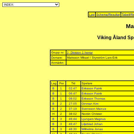
Lag
Schema/Resultat
Tabell/Re
Ma
Viking Åland Sp
Grupp nr:
1, Division 1 herrar
Domare:
Mattsson Mikael / Styrström Lars-Erik
Anmärkn:
Lag
Per
Tid
Spelare
B
1
02:47
Eriksson Patrik
B
1
06:47
Eriksson Patrik
B
1
08:02
Eriksson Thomas
B
2
27:05
Ginman Kim
B
2
37:19
Svensson Marcus
H
2
38:02
Nordin Christer
B
3
46:44
Ljungars Magnus
B
3
46:47
Liljeblad Johan
B
3
48:30
Wilhelms Jonas