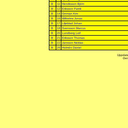
B
11
Henriksson Björn
B
12
Eriksson Patrik
B
14
Ginman Kim
B
16
Wilhelms Jonas
B
17
Liljeblad Johan
B
18
Svensson Marcus
B
20
Lundberg Leif
B
21
Eriksson Thomas
B
22
Jansson Nicklas
B
26
Holmén Daniel
Uppdate
Gen