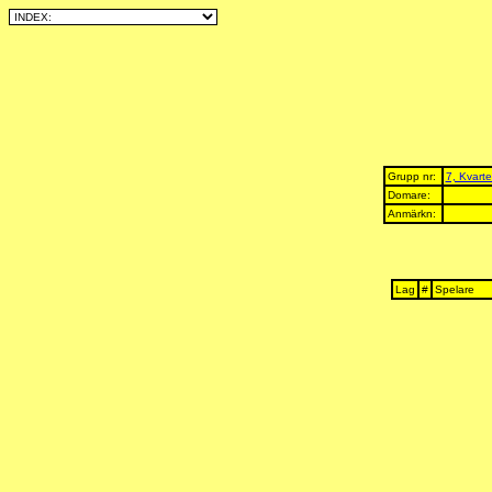
Grupp nr:
7, Kvarte
Domare:
Anmärkn:
Lag
#
Spelare