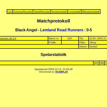
Lag
Schema/Resultat
Tabell/Resultat
Spelarstatistik
Lagstatistik
Målvaktsstatistik
Matchprotokoll
Black Angel -
Lemland Road Runners
: 0-5
rsserien åk 3-4
Match nr:
329
Tid:
11:00, 2004.11
Publik:
Plats:
Viking
Status:
Spelad
Spelarstatistik
M/K
Mål
A
Uppdaterad 2004.12.13, 12:42:48
Genererad av
TEAMPLAY