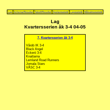
Lag
Schema/Resultat
Tabell/Resultat
Spelarstatistik
Lagstatistik
Målvaktsstatistik
Lag
Kvartersserien åk 3-4 04-05
7, Kvartersserien åk 3-4
Vårdö IK 3-4
Black Angel
Eckerö 3-4
Knattarna
Lemland Road Runners
Jomala Stars
VÅSC 3-4