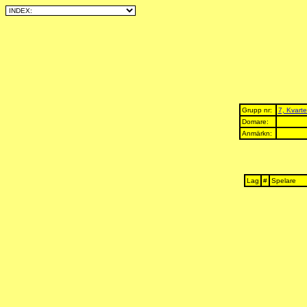
Grupp nr:
7, Kvarte
Domare:
Anmärkn:
Lag
#
Spelare