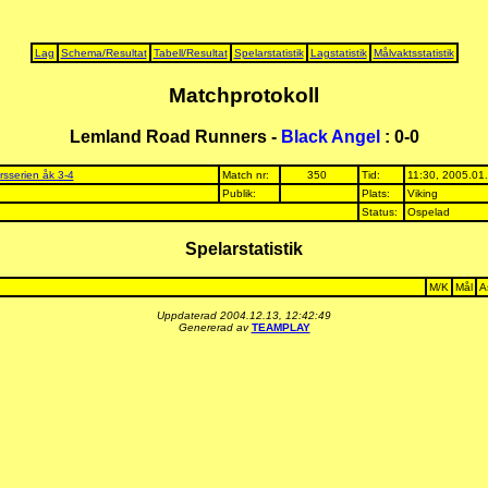
Lag
Schema/Resultat
Tabell/Resultat
Spelarstatistik
Lagstatistik
Målvaktsstatistik
Matchprotokoll
Lemland Road Runners -
Black Angel
: 0-0
rsserien åk 3-4
Match nr:
350
Tid:
11:30, 2005.01
Publik:
Plats:
Viking
Status:
Ospelad
Spelarstatistik
M/K
Mål
A
Uppdaterad 2004.12.13, 12:42:49
Genererad av
TEAMPLAY