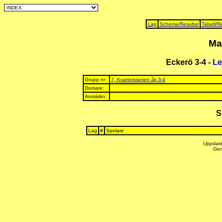
Lag
Schema/Resultat
Tabell/Re
Ma
Eckerö 3-4 -
Le
Grupp nr:
7, Kvartersserien åk 3-4
Domare:
Anmärkn:
S
Lag
#
Spelare
Uppdate
Gen