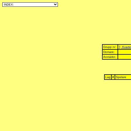
Grupp nr:
7, Kvarte
Domare:
Anmärkn:
Lag
#
Spelare