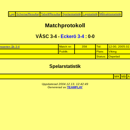
Lag
Schema/Resultat
Tabell/Resultat
Spelarstatistik
Lagstatistik
Målvaktsstatistik
Matchprotokoll
VÅSC 3-4 -
Eckerö 3-4
: 0-0
rsserien åk 3-4
Match nr:
358
Tid:
12:00, 2005.02
Publik:
Plats:
Viking
Status:
Ospelad
Spelarstatistik
M/K
Mål
A
Uppdaterad 2004.12.13, 12:42:49
Genererad av
TEAMPLAY