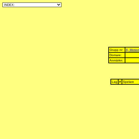
Grupp nr:
8, Motion
Domare:
Anmärkn:
Lag
#
Spelare