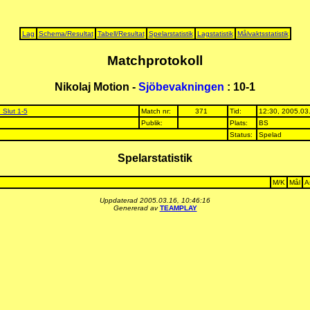
Lag
Schema/Resultat
Tabell/Resultat
Spelarstatistik
Lagstatistik
Målvaktsstatistik
Matchprotokoll
Nikolaj Motion -
Sjöbevakningen
: 10-1
 Slut 1-5
Match nr:
371
Tid:
12:30, 2005.03
Publik:
Plats:
BS
Status:
Spelad
Spelarstatistik
M/K
Mål
A
Uppdaterad 2005.03.16, 10:46:16
Genererad av
TEAMPLAY