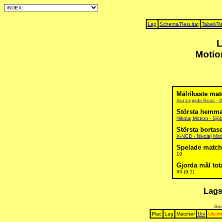
Lag
Schema/Resultat
Tabell/Re
L
Motio
Målrikaste mat
Sundqvists Buss - 
Största hemm
Nikolaj Motion - Sj
Största bortas
X-NGD - Nikolaj Mot
Spelade matche
10
Gjorda mål tota
93 (9.3)
Lags
Sor
Plac
Lag
Matcher
Utv
Utv./