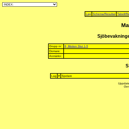
Lag
Schema/Resultat
Tabell/Re
Ma
Sjöbevakning
Grupp nr:
8, Motion Slut 1-5
Domare:
Anmärkn:
S
Lag
#
Spelare
Uppdate
Gen