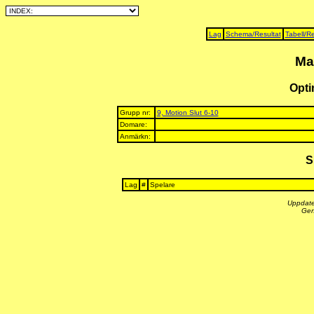
Lag
Schema/Resultat
Tabell/Re
Ma
Opti
Grupp nr:
9, Motion Slut 6-10
Domare:
Anmärkn:
S
Lag
#
Spelare
Uppdate
Gen