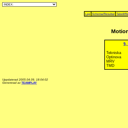
Lag
Schema/Resultat
Tabell/Re
Motion
9,
Tekniska
Optinova
MRV
TMD
Uppdaterad 2005.04.09, 18:04:02
Genererad av
TEAMPLAY